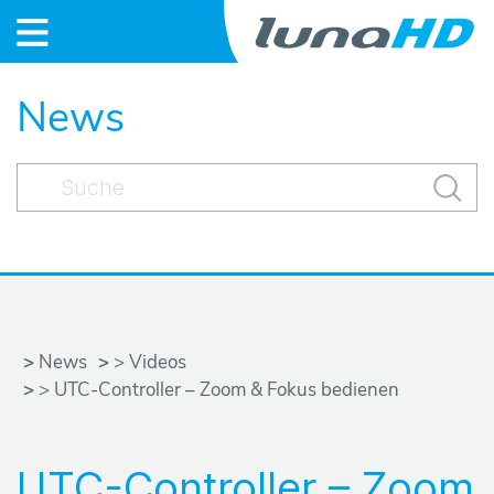
S
News
t
a
r
t
N
News
>
Videos
e
> UTC-Controller – Zoom & Fokus bedienen
w
UTC-Controller – Zoom
s