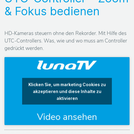
& Fokus bedienen
P
r
HD-Kameras steuern ohne den Rekorder. Mit Hilfe des
o
UTC-Controllers. Was, wie und wo muss am Controller
gedrückt werden.
d
u
k
Klicken Sie, um marketing Cookies zu
akzeptieren und diese Inhalte zu
t
aktivieren
e
H