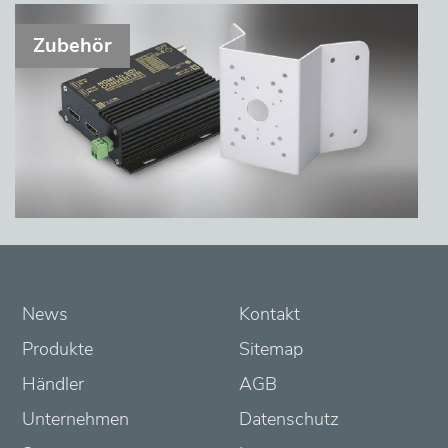
L
Zubehör
ö
s
u
n
g
e
News
Kontakt
n
Produkte
Sitemap
K
Händler
AGB
o
Unternehmen
Datenschutz