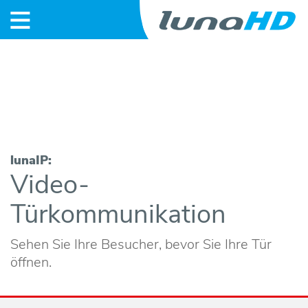
S
t
a
r
lunaIP:
Video-
t
Türkommunikation
N
e
Sehen Sie Ihre Besucher, bevor Sie Ihre Tür
öffnen.
w
s