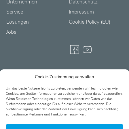
Unternehmen
Datenschutz
Service
Impressum
Lösungen
Cookie Policy (EU)
Jobs
Cookie-Zustimmung verwalten
Partner-Login
Um das beste Nutzererlebnis zu bieten, verwenden wir Technologien wie
Cookies, um Geräteinformationen zu speichern und/oder darauf zuzugreifen.
Wenn Sie diesen Technologien zustimmen, können wir Daten wie das
Surfverhalten oder eindeutige IDs auf dieser Website verarbeiten. Die
Nichteinwilligung oder der Widerruf der Einwilligung kann sich nachteilig
auf bestimmte Merkmale und Funktionen auswirken.
Passwort vergessen?