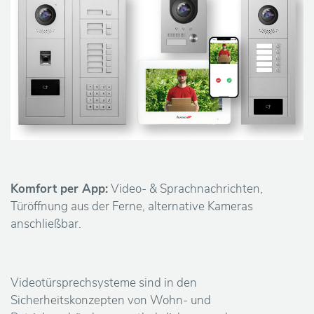
ä
n
d
l
e
r
Ü
Komfort per App:
Video- & Sprachnachrichten,
Türöffnung aus der Ferne, alternative Kameras
b
anschließbar.
e
r
Videotürsprechsysteme sind in den
Sicherheitskonzepten von Wohn- und