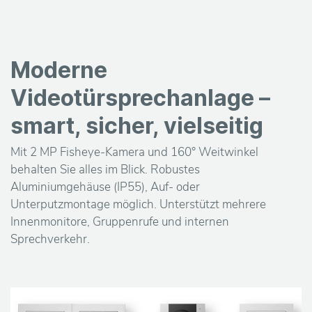
P
r
Moderne
o
Videotürsprechanlage –
smart, sicher, vielseitig
d
Mit 2 MP Fisheye-Kamera und 160° Weitwinkel
u
behalten Sie alles im Blick. Robustes
k
Aluminiumgehäuse (IP55), Auf- oder
Unterputzmontage möglich. Unterstützt mehrere
t
Innenmonitore, Gruppenrufe und internen
Sprechverkehr.
e
H