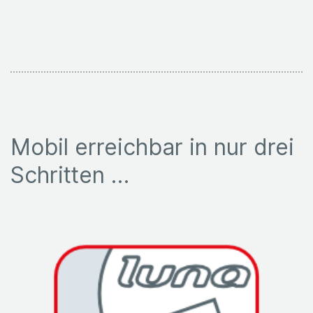
n
t
a
k
t
Mobil erreichbar in nur drei
Schritten …