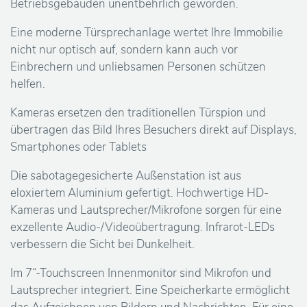
u
Betriebsgebäuden unentbehrlich geworden.
n
Eine moderne Türsprechanlage wertet Ihre Immobilie
nicht nur optisch auf, sondern kann auch vor
s
Einbrechern und unliebsamen Personen schützen
helfen.
S
Kameras ersetzen den traditionellen Türspion und
e
übertragen das Bild Ihres Besuchers direkt auf Displays,
Smartphones oder Tablets
r
Die sabotagegesicherte Außenstation ist aus
v
eloxiertem Aluminium gefertigt. Hochwertige HD-
Kameras und Lautsprecher/Mikrofone sorgen für eine
i
exzellente Audio-/Videoübertragung. Infrarot-LEDs
verbessern die Sicht bei Dunkelheit.
c
Im 7“-Touchscreen Innenmonitor sind Mikrofon und
e
Lautsprecher integriert. Eine Speicherkarte ermöglicht