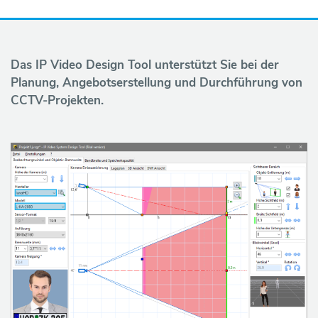
P
r
Das IP Video Design Tool unterstützt Sie bei der
Planung, Angebotserstellung und Durchführung von
o
CCTV-Projekten.
d
u
k
t
e
H