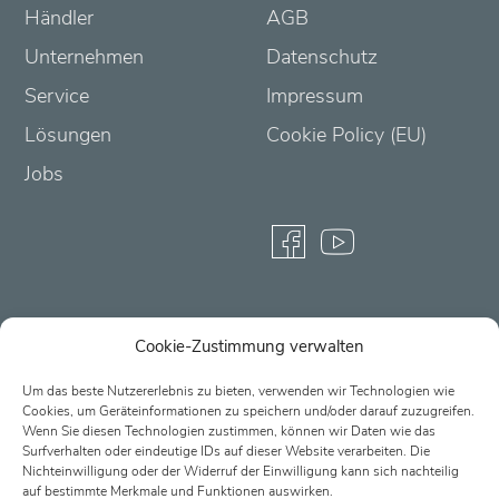
Händler
AGB
Unternehmen
Datenschutz
Service
Impressum
Lösungen
Cookie Policy (EU)
Jobs
Cookie-Zustimmung verwalten
Partner-Login
Um das beste Nutzererlebnis zu bieten, verwenden wir Technologien wie
Cookies, um Geräteinformationen zu speichern und/oder darauf zuzugreifen.
Wenn Sie diesen Technologien zustimmen, können wir Daten wie das
Surfverhalten oder eindeutige IDs auf dieser Website verarbeiten. Die
Nichteinwilligung oder der Widerruf der Einwilligung kann sich nachteilig
auf bestimmte Merkmale und Funktionen auswirken.