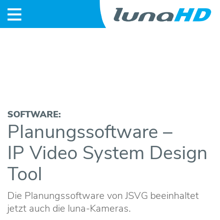
S
t
a
r
SOFTWARE:
Planungssoftware –
t
IP Video System Design
N
Tool
e
w
Die Planungssoftware von JSVG beeinhaltet
jetzt auch die luna-Kameras.
s