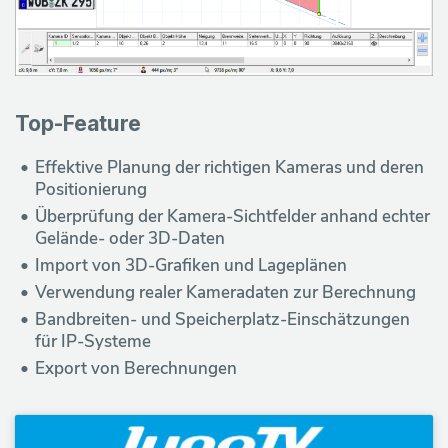
ä
n
d
Top-Feature
l
Effektive Planung der richtigen Kameras und deren
e
Positionierung
Überprüfung der Kamera-Sichtfelder anhand echter
r
Gelände- oder 3D-Daten
Import von 3D-Grafiken und Lageplänen
Ü
Verwendung realer Kameradaten zur Berechnung
b
Bandbreiten- und Speicherplatz-Einschätzungen
für IP-Systeme
e
Export von Berechnungen
r