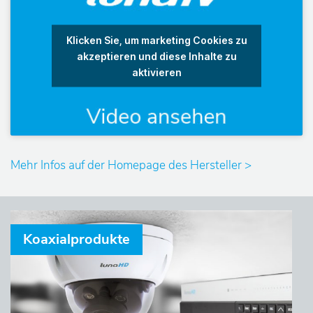
u
n
Klicken Sie, um marketing Cookies zu
akzeptieren und diese Inhalte zu
s
aktivieren
S
e
r
Mehr Infos auf der Homepage des Hersteller >
v
i
Koaxialprodukte
c
e