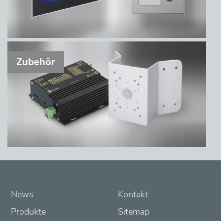
n
t
a
Zubehör
k
t
News
Kontakt
Produkte
Sitemap