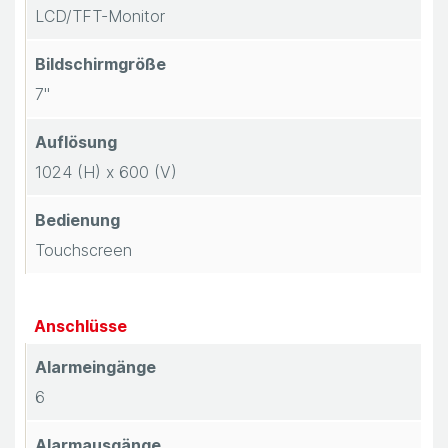
L
LCD/TFT-Monitor
ö
Bildschirmgröße
s
7"
u
Auflösung
1024 (H) x 600 (V)
n
Bedienung
g
Touchscreen
e
n
Anschlüsse
K
Alarmeingänge
6
o
Alarmausgänge