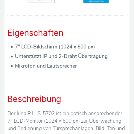
ä
n
d
Eigenschaften
l
7" LCD-Bildschirm (1024 x 600 px)
e
Unterstützt IP und 2-Draht Übertragung
Mikrofon und Lautsprecher
r
Ü
b
Beschreibung
e
Der lunaIP L-IS-5702 ist ein optisch ansprechender
r
7" LCD-Monitor (1024 x 600 px) zur Überwachung
und Bedienung von Türsprechanlagen. Bild, Ton und