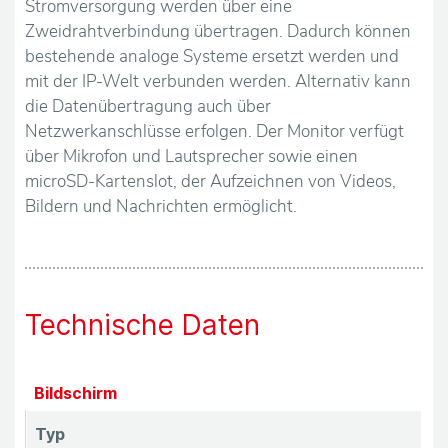
u
Stromversorgung werden über eine
Zweidrahtverbindung übertragen. Dadurch können
n
bestehende analoge Systeme ersetzt werden und
mit der IP-Welt verbunden werden. Alternativ kann
s
die Datenübertragung auch über
Netzwerkanschlüsse erfolgen. Der Monitor verfügt
S
über Mikrofon und Lautsprecher sowie einen
e
microSD-Kartenslot, der Aufzeichnen von Videos,
Bildern und Nachrichten ermöglicht.
r
v
i
Technische Daten
c
Bildschirm
e
Typ