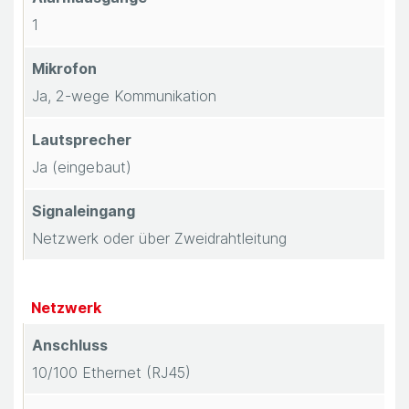
n
1
t
Mikrofon
a
Ja, 2-wege Kommunikation
k
Lautsprecher
Ja (eingebaut)
t
Signaleingang
Netzwerk oder über Zweidrahtleitung
Netzwerk
Anschluss
10/100 Ethernet (RJ45)