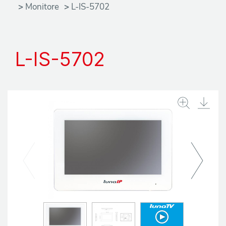
Monitore
L-IS-5702
P
r
L-IS-5702
o
d
u
k
t
e
H