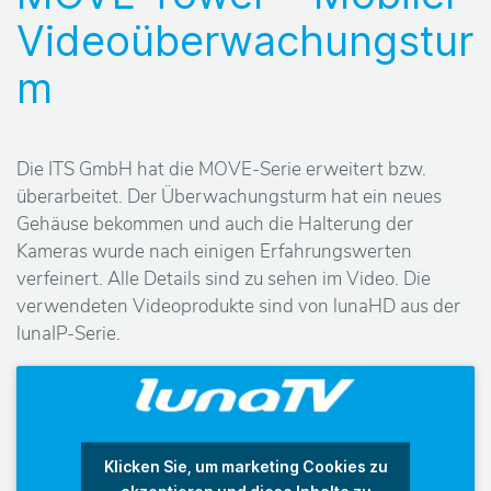
Videoüberwachungstur
P
m
r
o
Die ITS GmbH hat die MOVE-Serie erweitert bzw.
d
überarbeitet. Der Überwachungsturm hat ein neues
Gehäuse bekommen und auch die Halterung der
u
Kameras wurde nach einigen Erfahrungswerten
verfeinert. Alle Details sind zu sehen im Video. Die
k
verwendeten Videoprodukte sind von lunaHD aus der
lunaIP-Serie.
t
e
H
Klicken Sie, um marketing Cookies zu
akzeptieren und diese Inhalte zu