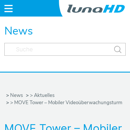
S
News
t
a
r
t
N
News
>
Aktuelles
e
> MOVE Tower – Mobiler Videoüberwachungsturm
w
MOVE Tower – Mobiler
s