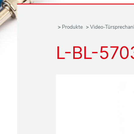
N
Produkte
Video-Türsprechan
e
L-BL-570
w
s
P
r
o