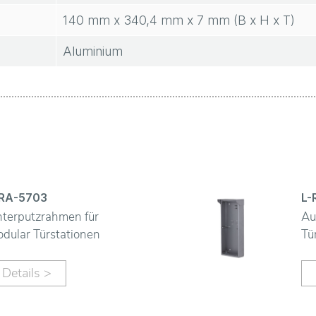
140 mm x 340,4 mm x 7 mm (B x H x T)
Aluminium
-RA-5703
L-
terputzrahmen für
Au
dular Türstationen
Tü
Details >