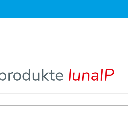
produkte
lunaIP