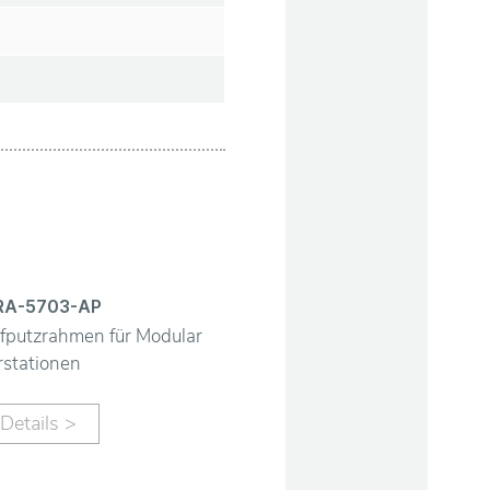
RA-5703-AP
fputzrahmen für Modular
rstationen
Details >