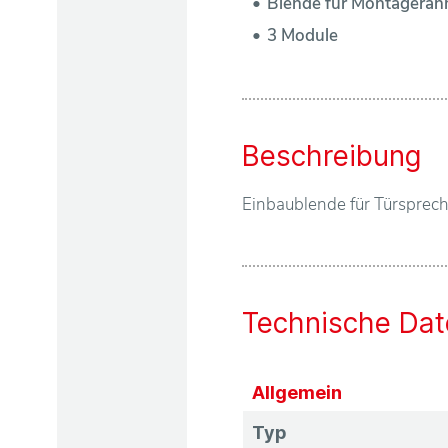
Blende für Montagera
n
3 Module
d
l
Beschreibung
e
Einbaublende für Türsprech
r
Technische Dat
Ü
b
Allgemein
Typ