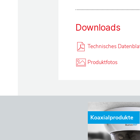
r
v
Downloads
i
Technisches Datenbla
c
Produktfotos
e
L
ö
Koaxialprodukte
s