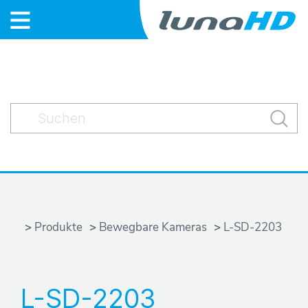
S
t
a
r
t
N
Produkte
Bewegbare Kameras
L-SD-2203
e
w
L-SD-2203
s