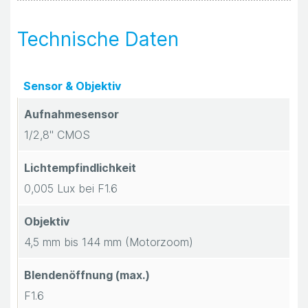
L
ö
Technische Daten
s
Sensor & Objektiv
u
Aufnahmesensor
n
1/2,8" CMOS
g
Lichtempfindlichkeit
e
0,005 Lux bei F1.6
n
Objektiv
4,5 mm bis 144 mm (Motorzoom)
K
Blendenöffnung (max.)
o
F1.6