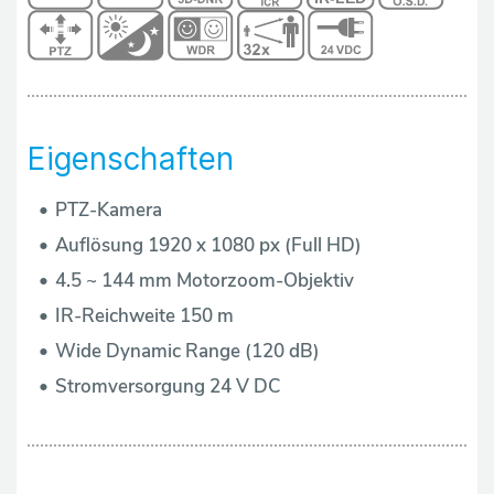
ä
n
d
l
Eigenschaften
e
PTZ-Kamera
r
Auflösung 1920 x 1080 px (Full HD)
4.5 ~ 144 mm Motorzoom-Objektiv
Ü
IR-Reichweite 150 m
b
Wide Dynamic Range (120 dB)
Stromversorgung 24 V DC
e
r