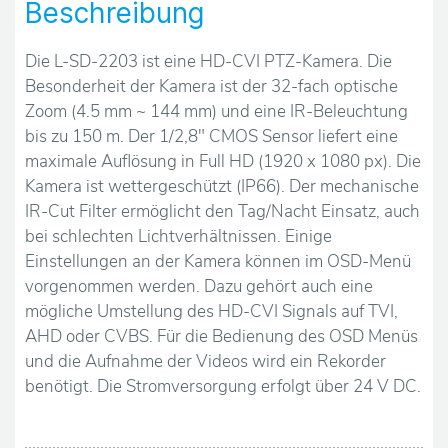
u
Beschreibung
n
Die L-SD-2203 ist eine HD-CVI PTZ-Kamera. Die
Besonderheit der Kamera ist der 32-fach optische
s
Zoom (4.5 mm ~ 144 mm) und eine IR-Beleuchtung
S
bis zu 150 m. Der 1/2,8" CMOS Sensor liefert eine
maximale Auflösung in Full HD (1920 x 1080 px). Die
e
Kamera ist wettergeschützt (IP66). Der mechanische
IR-Cut Filter ermöglicht den Tag/Nacht Einsatz, auch
r
bei schlechten Lichtverhältnissen. Einige
Einstellungen an der Kamera können im OSD-Menü
v
vorgenommen werden. Dazu gehört auch eine
mögliche Umstellung des HD-CVI Signals auf TVI,
i
AHD oder CVBS. Für die Bedienung des OSD Menüs
c
und die Aufnahme der Videos wird ein Rekorder
benötigt. Die Stromversorgung erfolgt über 24 V DC.
e