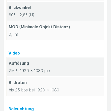
n
Blickwinkel
t
60° - 2,8° (H)
a
MOD (Minimale Objekt Distanz)
0,1 m
k
t
Video
Auflösung
2MP (1920 x 1080 px)
Bildraten
bis 25 bps bei 1920 x 1080
Beleuchtung