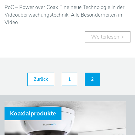
L
PoC – Power over Coax Eine neue Technologie in der
ö
Videoüberwachungstechnik. Alle Besonderheiten im
Video.
s
Weiterlesen >
u
n
g
Zurück
1
2
e
Seitennummerierung
n
der
K
Koaxialprodukte
Beiträge
o