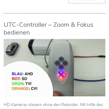
ä
n
d
UTC-Controller – Zoom & Fokus
bedienen
l
e
r
Ü
b
e
r
HD-Kameras steuern ohne den Rekorder. Mit Hilfe des