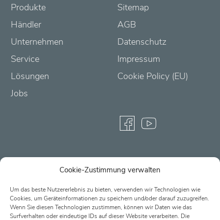
Produkte
Sitemap
Händler
AGB
Unternehmen
Datenschutz
Service
Impressum
Lösungen
Cookie Policy (EU)
Jobs
Cookie-Zustimmung verwalten
Partner-Login
Um das beste Nutzererlebnis zu bieten, verwenden wir Technologien wie
Cookies, um Geräteinformationen zu speichern und/oder darauf zuzugreifen.
Wenn Sie diesen Technologien zustimmen, können wir Daten wie das
Surfverhalten oder eindeutige IDs auf dieser Website verarbeiten. Die