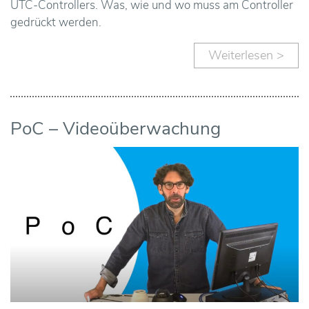
u
UTC-Controllers. Was, wie und wo muss am Controller
gedrückt werden.
n
Weiterlesen >
s
S
e
PoC – Videoüberwachung
r
v
i
c
e