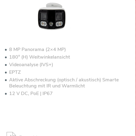
8 MP Panorama (2×4 MP)
180° (H) Weitwinkelansicht
Videoanalyse (IVS+)
EPTZ
Aktive Abschreckung (optisch / akustisch) Smarte
Beleuchtung mit IR und Warmlicht
12 V DC, PoE | IP67