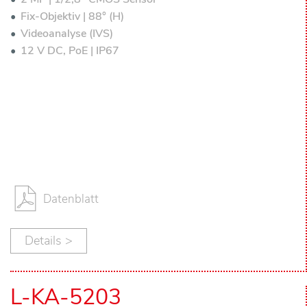
ä
Fix-Objektiv | 88° (H)
n
Videoanalyse (IVS)
12 V DC, PoE | IP67
d
l
e
r
Ü
Datenblatt
b
Details >
e
r
L-KA-5203