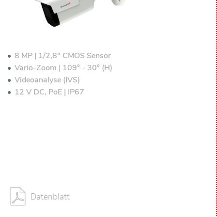
8 MP | 1/2,8" CMOS Sensor
Vario-Zoom | 109° - 30° (H)
Videoanalyse (IVS)
12 V DC, PoE | IP67
Datenblatt