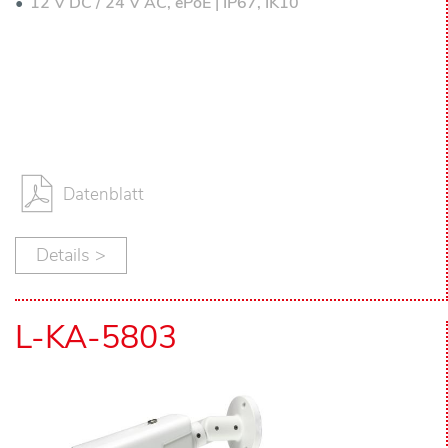
12 V DC / 24 V AC, ePoE | IP67, IK10
Datenblatt
Details >
L-KA-5803