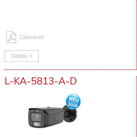
Datenblatt
Details >
L-KA-5813-A-D