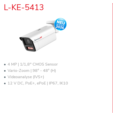
L-KE-5413
4 MP | 1/1,8" CMOS Sensor
Vario-Zoom | 98° - 48° (H)
Videoanalyse (IVS+)
12 V DC, PoE+, ePoE | IP67, IK10