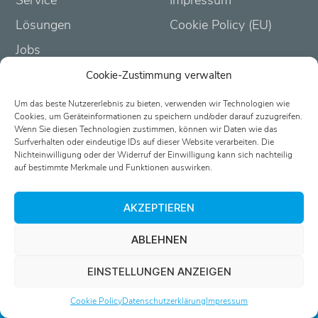
Lösungen
Cookie Policy (EU)
Jobs
Cookie-Zustimmung verwalten
Um das beste Nutzererlebnis zu bieten, verwenden wir Technologien wie
Cookies, um Geräteinformationen zu speichern und/oder darauf zuzugreifen.
Wenn Sie diesen Technologien zustimmen, können wir Daten wie das
Surfverhalten oder eindeutige IDs auf dieser Website verarbeiten. Die
Nichteinwilligung oder der Widerruf der Einwilligung kann sich nachteilig
Partner-Login
auf bestimmte Merkmale und Funktionen auswirken.
AKZEPTIEREN
ABLEHNEN
EINSTELLUNGEN ANZEIGEN
Passwort vergessen?
Cookie Policy
Datenschutzerklärung
Impressum
0521 5560030-0