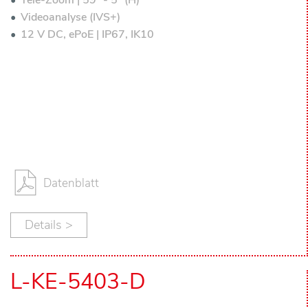
Tele-Zoom | 59° - 5° (H)
n
Videoanalyse (IVS+)
12 V DC, ePoE | IP67, IK10
t
a
k
t
Datenblatt
Details >
L-KE-5403-D