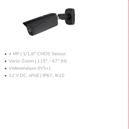
4 MP | 1/1,8" CMOS Sensor
Vario-Zoom | 115° - 47° (H)
Videoanalyse (IVS+)
12 V DC, ePoE | IP67, IK10