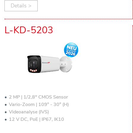
Details >
L-KD-5203
2 MP | 1/2,8" CMOS Sensor
Vario-Zoom | 109° - 30° (H)
Videoanalyse (IVS)
12 V DC, PoE | IP67, IK10