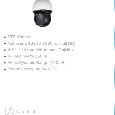
PTZ-Kamera
Auflösung 1920 x 1080 px (Full HD)
4.5 ~ 144 mm Motorzoom-Objektiv
IR-Reichweite 150 m
Wide Dynamic Range (120 dB)
Stromversorgung 24 V DC
Datenblatt