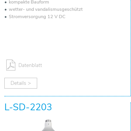
n
kompakte Bauform
wetter- und vandalismusgeschützt
t
Stromversorgung 12 V DC
a
k
t
Datenblatt
Details >
L-SD-2203