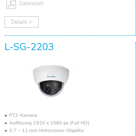
L
Datenblatt
ö
Details >
s
u
L-SG-2203
n
g
e
n
K
PTZ-Kamera
Auflösung 1920 x 1080 px (Full HD)
o
2,7 ~ 11 mm Motorzoom-Objektiv