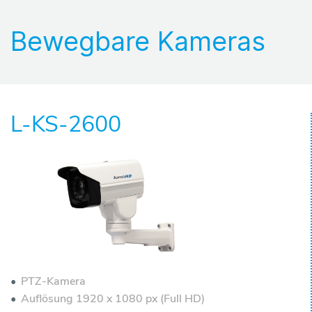
P
Bewegbare Kameras
r
o
L-KS-2600
d
u
k
t
e
H
PTZ-Kamera
Auflösung 1920 x 1080 px (Full HD)