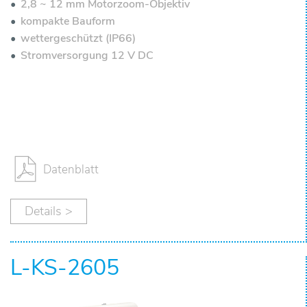
ä
2,8 ~ 12 mm Motorzoom-Objektiv
kompakte Bauform
n
wettergeschützt (IP66)
Stromversorgung 12 V DC
d
l
e
r
Datenblatt
Ü
Details >
b
e
L-KS-2605
r