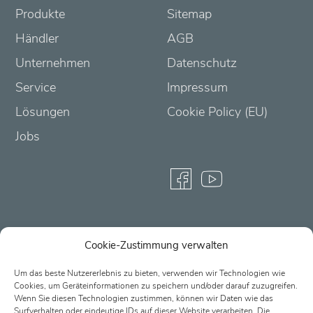
Produkte
Sitemap
Händler
AGB
Unternehmen
Datenschutz
Service
Impressum
Lösungen
Cookie Policy (EU)
Jobs
Cookie-Zustimmung verwalten
Partner-Login
Um das beste Nutzererlebnis zu bieten, verwenden wir Technologien wie
Cookies, um Geräteinformationen zu speichern und/oder darauf zuzugreifen.
Wenn Sie diesen Technologien zustimmen, können wir Daten wie das
Surfverhalten oder eindeutige IDs auf dieser Website verarbeiten. Die